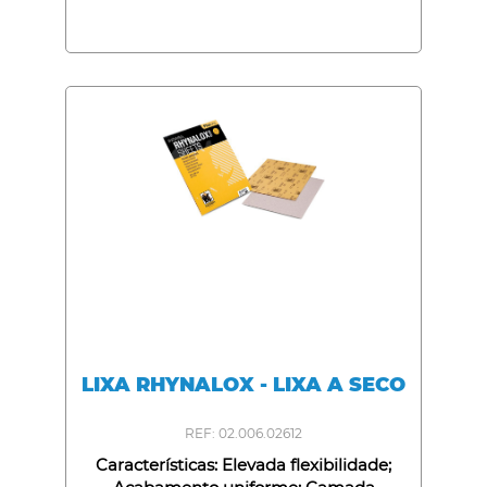
Adapta-se a contornos e superfícies
curvas; Preparação perfeita do substrato;
Longa duração;
LIXA RHYNALOX - LIXA A SECO
REF: 02.006.02612
Características: Elevada flexibilidade;