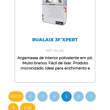
RUALAIX 3F'XPERT
REF: RX-105
Argamassa de interior polivalente em pó.
Muito branco. Fácil de lixar. Produto
micronizado. Ideal para enchimento e
alisamento. Cola molduras e sancas
decorativas para tetos não hidrofugados
sobre suportes cimento, gesso ou
betume. Capacidade: 15Kg.
INÍCIO
3
4
5
6
7
FIM