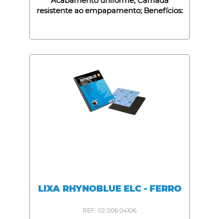
Acabamento uniforme; Camada
resistente ao empapamento; Benefícios:
Adapta-se a contornos e superfícies
curvas; Preparação perfeita do substrato;
Longa duração;
LIXA RHYNOBLUE ELC - FERRO
REF: 02.006.04106