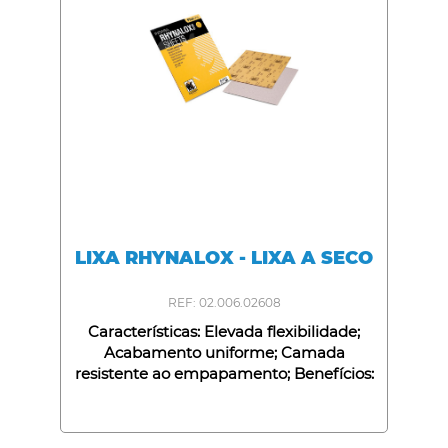
LIXA RHYNALOX - LIXA A SECO
REF: 02.006.02608
Características: Elevada flexibilidade;
Acabamento uniforme; Camada
resistente ao empapamento; Benefícios:
Adapta-se a contornos e superfícies
curvas; Preparação perfeita do substrato;
Longa duração;