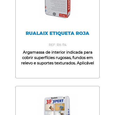
RUALAIX ETIQUETA ROJA
REF: RX-114
Argamassa de interior indicada para
cobrir superfícies rugosas, fundos em
relevo e suportes texturados. Aplicável
sobre fundos de tinta plástica, cimento
ou gesso. Excelente poder de
nivelamento e aplicável fresco sobre
fresco. Abatimento reduzido.
Capacidades: 5Kg e 15Kg.